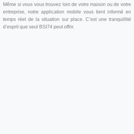
Même si vous vous trouvez loin de votre maison ou de votre
entreprise, notre application mobile vous tient informé en
temps réel de la situation sur place. C’est une tranquillité
d’esprit que seul BSI74 peut offrir.
Des Solutions Taillées sur Mesure
Nous comprenons que chaque client est unique. C’est
pourquoi nos experts, passionnés par la sécurité, sont prêts
à vous conseiller et à vous guider. Quels que soient vos
besoins en matière de sécurité, nous avons une solution
adaptée, renforcée par notre service de télésurveillance.
Conclusion
Choisir BSI74, c’est opter pour une sécurité sans
compromis. Peu importe où vous vous trouvez dans la
région, nous faisons de votre sécurité notre mission
première. Votre confiance est notre priorité.