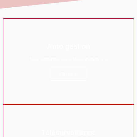
Auto gestion
Nos systèmes sans télésurveillance
Cliquer ici
Télésurveillance