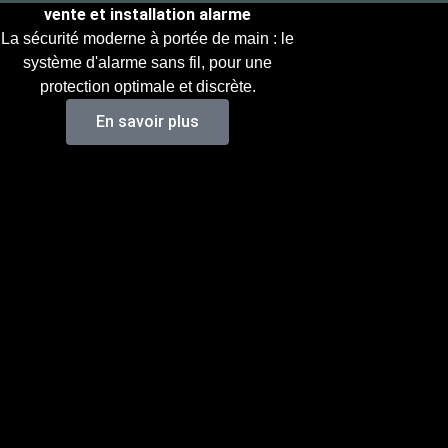
vente et installation alarme
06 86 22 57 60
La sécurité moderne à portée de main : le
système d'alarme sans fil, pour une
protection optimale et discrète.
INSTALLATION 
En savoir plus