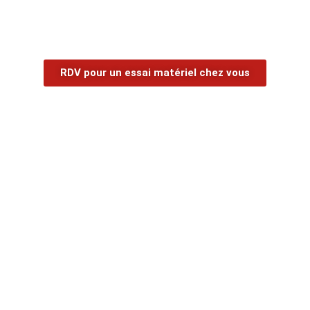
RDV pour un essai matériel chez vous
Votre devis en 2 min
×
Caractéristiques techniques :
Prendre un RDV pour un essai Matériel chez
vous, C'est l'occasion idéale de comprendre vos
besoins spécifiques et de vous assurer du bon
fonctionnement et de vous faire une bonne
idées de nos systèmes de Sécurité en condition
réelle.